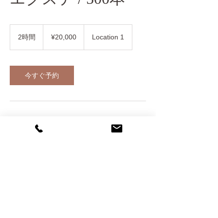
¥20,000
2時間
2
¥20,000
Location 1
時
間
今すぐ予約
連絡先
日本、広島県尾道市東御所町３−４