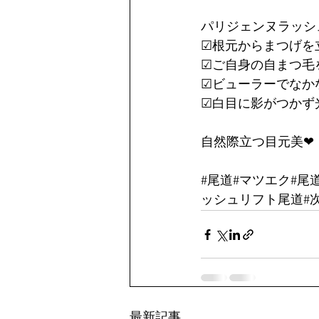
パリジェンヌラッシ
☑︎根元からまつげ
☑︎ご自身の自まつ
☑︎ビューラーでな
☑︎白目に影がつか
自然際立つ目元美❤︎
#尾道
#マツエク#尾
ッシュリフト尾道#次
最新記事