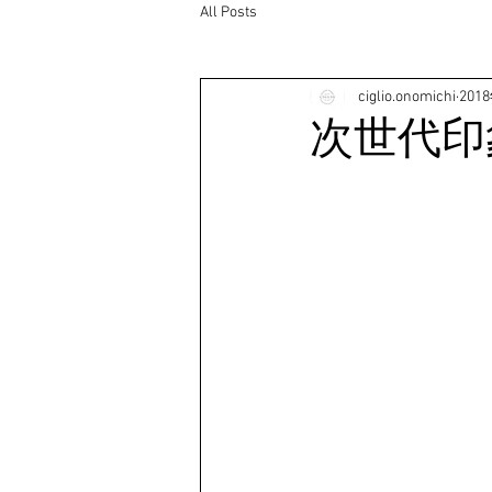
All Posts
ciglio.onomichi
201
次世代印