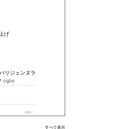
上げ
#パリジェンヌラ
glio
すべて表示