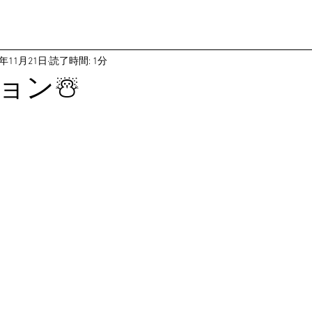
8年11月21日
読了時間: 1分
ョン☃️