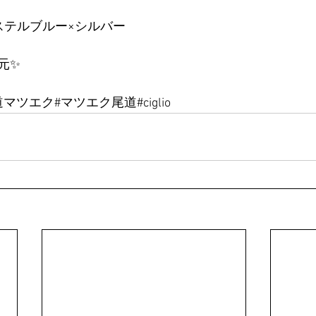
ステルブルー×シルバー
元✨
マツエク#マツエク尾道#ciglio