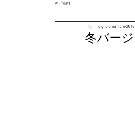
All Posts
ciglio.onomichi
201
冬バージ