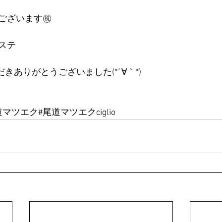
ございます㊗️
ステ
ただきありがとうございました(*´∀｀*)
マツエク#尾道マツエクciglio