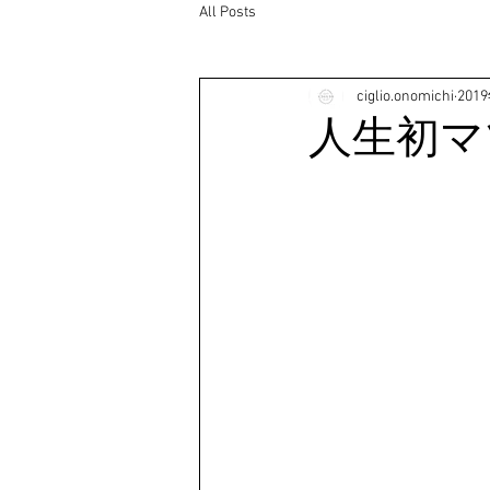
All Posts
ciglio.onomichi
201
人生初マ